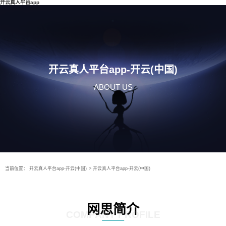
开云真人平台app
开云真人平台app-开云(中国)
ABOUT US
当前位置：
开云真人平台app-开云(中国)
>
开云真人平台app-开云(中国)
网思简介
COMPANY PROFILE