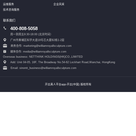
运维服务
企业风采
技术咨询服务
联系我们
400-808-5058
周一到周五9:30-18:00 (北京时间）
广州市黄埔区科学大道18号芯大厦B2栋1-2层
商务合作: marketing@williamroyallsculpture.com
媒体合作: media@williamroyallsculpture.com
Overseas business: NETTHINK HOLDINGS(HK)CO.,LIMITED
Add: Unit 04-05, 16F, The Broadway No.54-62 Lockhart Road,
Wanchai, HongKong
Email: sinontt_business@williamroyallsculpture.com
开云真人平台app-开云(中国) 版权所有