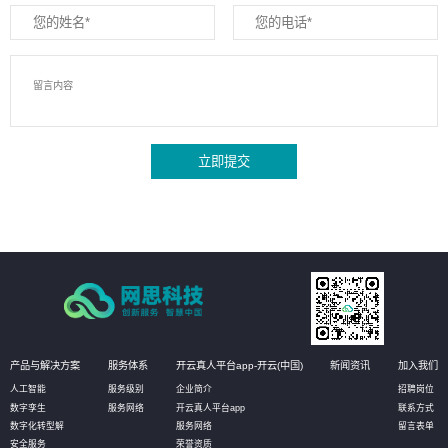
立即提交
产品与解决方案
服务体系
开云真人平台app-开云(中国)
新闻资讯
加入我们
人工智能
服务级别
企业简介
招聘岗位
数字孪生
服务网络
开云真人平台app
联系方式
数字化转型解
服务网络
留言表单
安全服务
荣誉资质