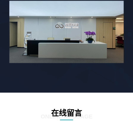
在线留言
ONLINE MESSAGE