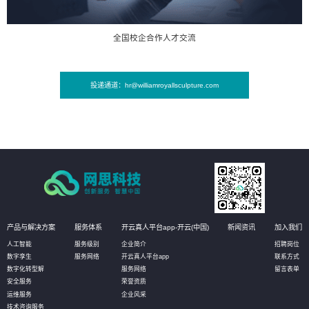
全国校企合作人才交流
投递通道：hr@williamroyallsculpture.com
产品与解决方案
服务体系
开云真人平台app-开云(中国)
新闻资讯
加入我们
人工智能
服务级别
企业简介
招聘岗位
数字孪生
服务网络
开云真人平台app
联系方式
数字化转型解
服务网络
留言表单
安全服务
荣誉资质
运维服务
企业风采
技术咨询服务