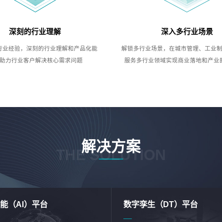
深刻的行业理解
深入多行业场景
行业经验，深刻的行业理解和产品化能
解锁多行业场景，在城市管理、工业
助力行业客户解决核心需求问题
服务多行业领域实现商业落地和产业
解决方案
THE SOLUTION
能（AI）平台
数字孪生（DT）平台