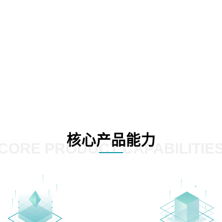
核心产品能力
CORE PRODUCT CAPABILITIE