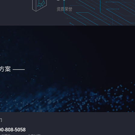
资质荣誉
方案 ——
们
00-808-5058