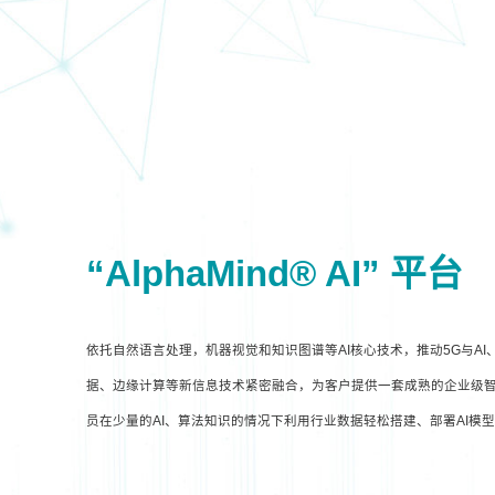
“AlphaMind® AI” 平台
依托自然语言处理，机器视觉和知识图谱等AI核心技术，推动5G与A
据、边缘计算等新信息技术紧密融合，为客户提供一套成熟的企业级智
员在少量的AI、算法知识的情况下利用行业数据轻松搭建、部署AI模