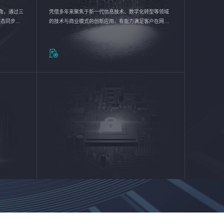
验视角，通过三
凭借多年来聚焦于新一代信息技术、数字化转型等领域
状态同步呈
的技术与商业模式的创新应用，有能力满足客户在网络
动各行业完
优化、运营维护和信息安全防护等方面的需求，为客户
提供安全、稳定、合规、持续的信息技术服务