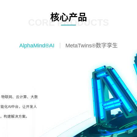
核心产品
CORE PRODUCTS
AlphaMind®AI
MetaTwins®数字孪生
I、物联网、云计算、大数
能化AI中台，让开发人
型，构建解决方案。