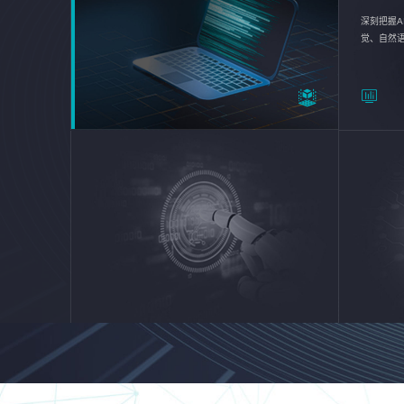
深刻把握A
觉、自然
续优化企业
平台