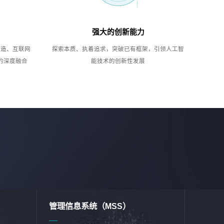
强大的创新能力
制造、互联网
探索本质、执着追求，突破已有框架，引领人工智
的深度融合
能技术的创新性发展
管理信息系统（MSS）