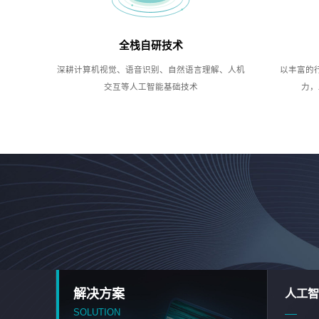
全栈自研技术
深耕计算机视觉、语音识别、自然语言理解、人机
以丰富的
交互等人工智能基础技术
力，
解决方案
人工智
SOLUTION