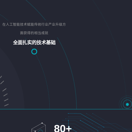
在人工智能技术赋能传统行业产业升级方
面获得的相当成就
全面扎实的技术基础
80
+