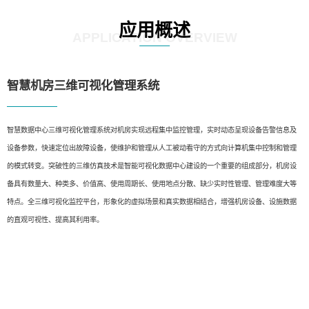
应用概述
APPLICATION OVERVIEW
智慧机房三维可视化管理系统
智慧数据中心三维可视化管理系统对机房实现远程集中监控管理，实时动态呈现设备告警信息及
设备参数，快速定位出故障设备，使维护和管理从人工被动看守的方式向计算机集中控制和管理
的模式转变。突破性的三维仿真技术是智能可视化数据中心建设的一个重要的组成部分，机房设
备具有数量大、种类多、价值高、使用周期长、使用地点分散、缺少实时性管理、管理难度大等
特点。全三维可视化监控平台，形象化的虚拟场景和真实数据相结合，增强机房设备、设施数据
的直观可视性、提高其利用率。