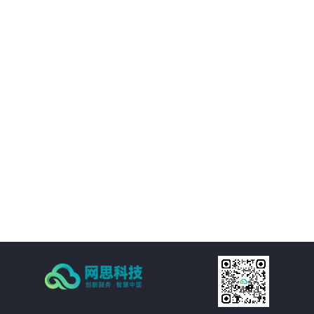
境等附属设施的直观展示，实时展现监控和报警数据。可实现360度视角调整。
02
IT资产可视化管理：在三维环境中通过鼠标点击实现楼层、机房、机房子区域、
机柜、设备的分级直接浏览。实现机房可用性动态统计，包括空间可用性、用
电量分布、温湿度分布情况和机房承重分布情况统计。当上架设备物理位置发
生变化时，设备位置根据数据库变化自动变更。用户也可通过维护工具自行调
03
整。
机房环境监控可视化管理：在三维环境中以虚拟现实的方式来展示传统环境监
控系统，给管理员一个更加贴近现实场景的操作环境，进一步提升了操作体
验。极大的提高的机房监控管理的人性化、真实化。
04
配线可视化管理：配线可视化管理功能模块以三维可视化形式直观呈现链路连
接，实现对设备端口和连接线缆（基础布线和跳线）的管理，可以有效提升数
据中心配线的管理水平。
05
统计可视化管理：可视化管理系统可以树形数据呈现和三维场景展现两种方式
同时表现机房和机柜整体使用情况，对于已用空间和可用空间进行精确统计和
展现。