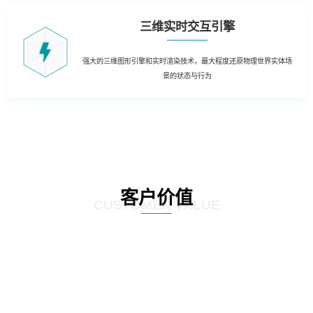
三维实时交互引擎
强大的三维图形引擎和实时渲染技术，最大程度还原物理世界实体场
景的状态与行为
客户价值
CUSTOMER VALUE
01
三维虚拟可视化平台：在现有资源管理系统数据库的基础上，以三维虚拟现实
的形式展现数据中心的运行情况。实现可视化管理和服务器设备物理位置的精
确定位。三维虚拟现实方式对机房楼层、设备区、设备安装部署情况及动力环