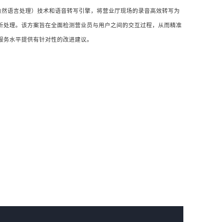
自然语言处理）技术和语音转写引擎，将营业厅现场的录音高效转写为
分析处理。该方案旨在全面检测营业员与用户之间的交互过程，从而精准
服务水平提供有针对性的改进建议。