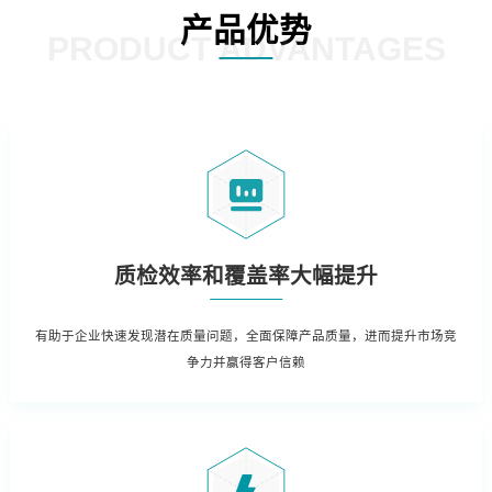
产品优势
PRODUCT ADVANTAGES
质检效率和覆盖率大幅提升
有助于企业快速发现潜在质量问题，全面保障产品质量，进而提升市场竞
争力并赢得客户信赖