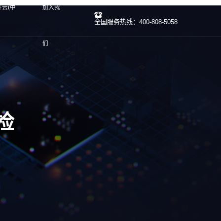
开云(中
加入我
全国服务热线：400-808-5058
们
检