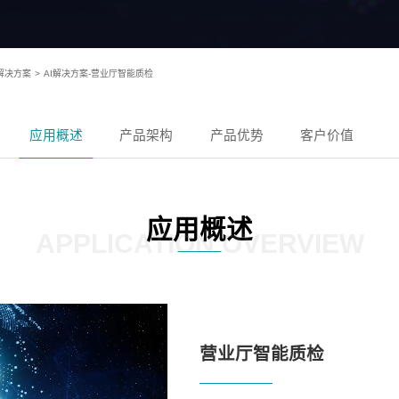
及解决方案
>
AI解决方案-营业厅智能质检
应用概述
产品架构
产品优势
客户价值
应用概述
APPLICATION OVERVIEW
营业厅智能质检