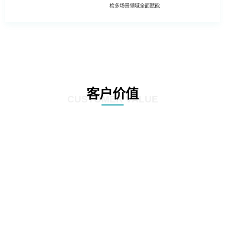
检多场景领域全面赋能
客户价值
CUSTOMER VALUE
01
基于深度学习的照片模糊性检测方法
02
工程照片历史重复性检测方法