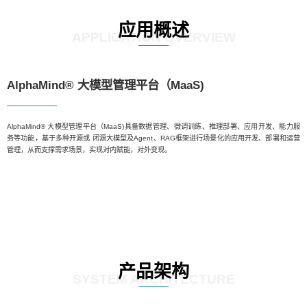
应用概述
APPLICATION OVERVIEW
AlphaMind® 大模型管理平台（MaaS)
AlphaMind® 大模型管理平台（MaaS)具备数据管理、微调训练、推理部署、应用开发、能力服
务等功能，基于多种开源或 闭源大模型及Agent、RAG框架进行场景化的应用开发、部署和运营
管理，从而支撑需求场景，实现对内赋能，对外变现。
产品架构
SYSTEM ARCHITECTURE