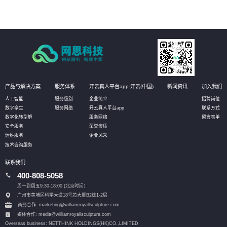
产品与解决方案
服务体系
开云真人平台app-开云(中国)
新闻资讯
加入我们
人工智能
服务级别
企业简介
招聘岗位
数字孪生
服务网络
开云真人平台app
联系方式
数字化转型解
服务网络
留言表单
安全服务
荣誉资质
运维服务
企业风采
技术咨询服务
联系我们
400-808-5058
周一到周五9:30-18:00 (北京时间）
广州市黄埔区科学大道18号芯大厦B2栋1-2层
商务合作: marketing@williamroyallsculpture.com
媒体合作: media@williamroyallsculpture.com
Overseas business: NETTHINK HOLDINGS(HK)CO.,LIMITED