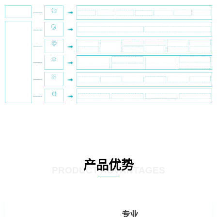
产品优势
PRODUCT ADVANTAGES
专业