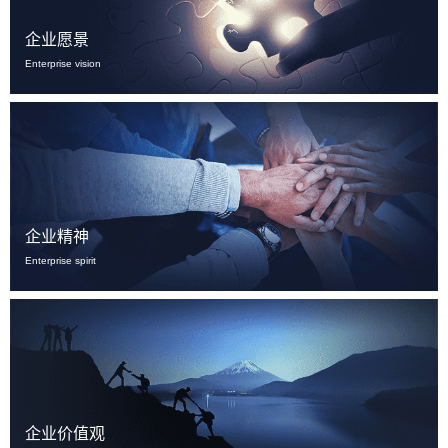
企业愿景
Enterprise vision
企业精神
Enterprise spirit
企业价值观