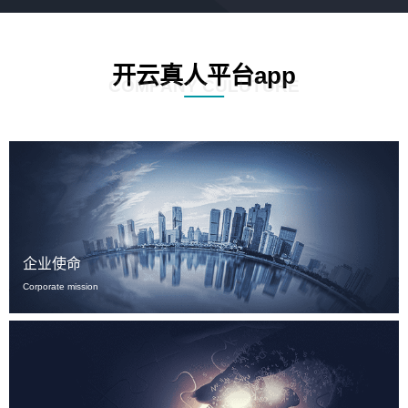
开云真人平台app
COMPANY CULUTURE
企业使命
Corporate mission