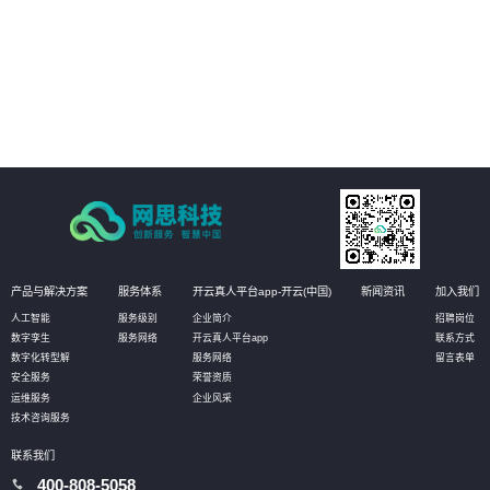
03
客户可以更加精准地定位业务系统中的瓶颈问题，发现性能瓶颈和资源瓶颈，
并从根本上解决问题，提升业务系统的可扩展性和效率。
04
客户可以更全面了解自身业务系统的优劣势和风险点，更好地制定合理的架构
设计和对策方案，在云原生程度上持续提升，提高业务系统的可靠性和稳定
性。
产品与解决方案
服务体系
开云真人平台app-开云(中国)
新闻资讯
加入我们
人工智能
服务级别
企业简介
招聘岗位
数字孪生
服务网络
开云真人平台app
联系方式
数字化转型解
服务网络
留言表单
安全服务
荣誉资质
运维服务
企业风采
技术咨询服务
联系我们
400-808-5058