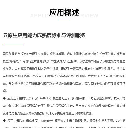
应用概述
APPLICATION OVERVIEW
云原生应用能力成熟度标准与评测服务
网思科技参与设计的云原生应用能力成熟度模型，通过中国通信标准化协会《云原生能力成熟度
模型 第4部分：电信行业IT业务系统》的立项成为行业标准。该模型横向涵盖了云原生能力的全生
命周期，纵向覆盖了云原生相关的各个领域，形成了一套完整的云原生化闭环评估体系。模型由
亲和度模型和成熟度模型构成，前者解决了“能不能”上云的问题，后者解决了上云“好不好”的问
题，并为模型建立起可量化评测和管理的指标体系和评测工具，实现云原生能力的可度量和可管
理。
◆ 应用上云前的“云亲和度”（Affinity）模型立足上云可行性评估，一方面从业务需求、技术架构
两个角度评估应用是否适合云原生改造和是否适合上云；另一方面从平台和组织流程两个能力维
度评估是否具备上云的实施能力，以作为该类应用能否上云的决策依据。
◆ 应用上云后的“云成熟度”（Maturity）模型立足上云后效能评估，覆盖七个能力子域、28个能