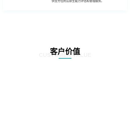
供全方位的云原生能力评估和管理服务。
客户价值
CUSTOMER VALUE
01
客户可以更全面地进行业务创新和升级，利用云原生能力提升业务系统的智能
化、数据化和数字化，推动业务创新和升级，提高企业的竞争力和市场占有
率。
02
客户可更全面了解自身业务系统的运维成本和流量成本，从而制定合理的成本
管理策略和投入计划，降低云上运行成本，并实现成本的可持续管理。