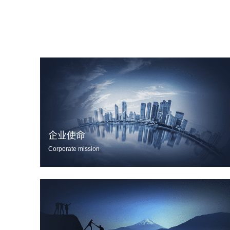
企业使命
Corporate mission