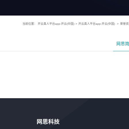
当前位置：
开云真人平台app-开云(中国)
>
开云真人平台app-开云(中国)
>
荣誉资
网思
网思科技