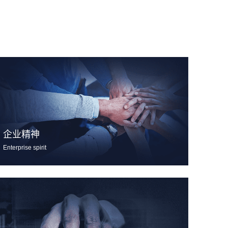
企业精神
Enterprise spirit