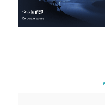
企业价值观
Corporate values